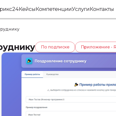
рикс24
Кейсы
Компетенции
Услуги
Контакты
труднику
руднику
По подписке
Приложение - 