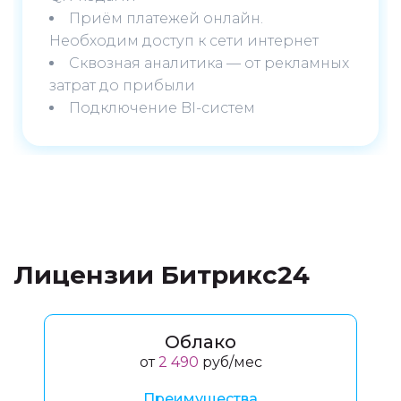
Приём платежей онлайн.
Необходим доступ к сети интернет
Сквозная аналитика — от рекламных
затрат до прибыли
Подключение BI-систем
Лицензии Битрикс24
Облако
от
2 490
руб/мес
Преимущества