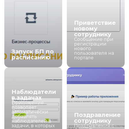
Приветствие
новому
сотруднику
Сообщение при
регистрации
нового
Запуск БП по
пользователя на
расписанию
портале
Наблюдатели
в задачах
Приложение
позволяет
автоматически
Поздравление
добавлять
сотруднику
наблюдателей в
задачи, в которых
Поздравления с